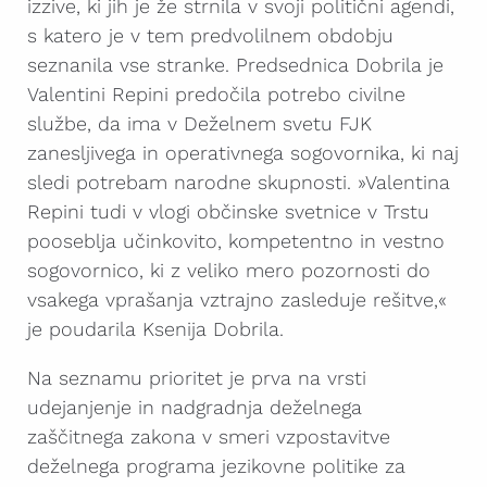
izzive, ki jih je že strnila v svoji politični agendi,
s katero je v tem predvolilnem obdobju
seznanila vse stranke. Predsednica Dobrila je
Valentini Repini predočila potrebo civilne
službe, da ima v Deželnem svetu FJK
zanesljivega in operativnega sogovornika, ki naj
sledi potrebam narodne skupnosti. »Valentina
Repini tudi v vlogi občinske svetnice v Trstu
pooseblja učinkovito, kompetentno in vestno
sogovornico, ki z veliko mero pozornosti do
vsakega vprašanja vztrajno zasleduje rešitve,«
je poudarila Ksenija Dobrila.
Na seznamu prioritet je prva na vrsti
udejanjenje in nadgradnja deželnega
zaščitnega zakona v smeri vzpostavitve
deželnega programa jezikovne politike za