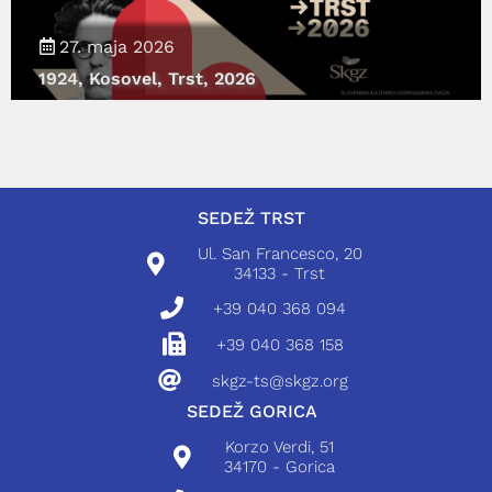
27. maja 2026
1924, Kosovel, Trst, 2026
SEDEŽ TRST
Ul. San Francesco, 20
34133 - Trst
+39 040 368 094
+39 040 368 158
skgz-ts@skgz.org
SEDEŽ GORICA
Korzo Verdi, 51
34170 - Gorica