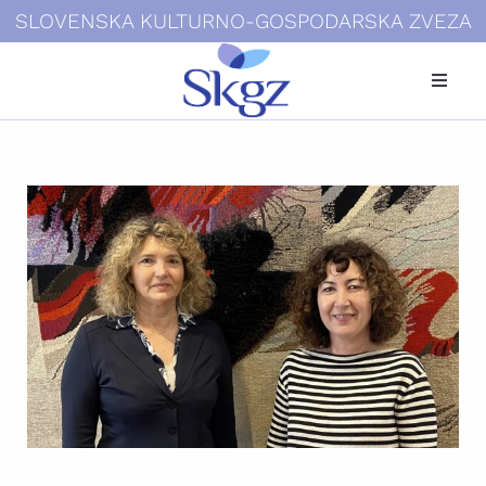
SLOVENSKA KULTURNO-GOSPODARSKA ZVEZA
Kdo smo
Dokumenti
Novice
Galerije
Povezave
Kontakti
Login