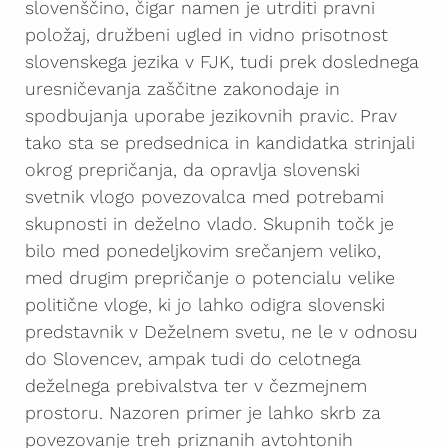
slovenščino, čigar namen je utrditi pravni
položaj, družbeni ugled in vidno prisotnost
slovenskega jezika v FJK, tudi prek doslednega
uresničevanja zaščitne zakonodaje in
spodbujanja uporabe jezikovnih pravic. Prav
tako sta se predsednica in kandidatka strinjali
okrog prepričanja, da opravlja slovenski
svetnik vlogo povezovalca med potrebami
skupnosti in deželno vlado. Skupnih točk je
bilo med ponedeljkovim srečanjem veliko,
med drugim prepričanje o potencialu velike
politične vloge, ki jo lahko odigra slovenski
predstavnik v Deželnem svetu, ne le v odnosu
do Slovencev, ampak tudi do celotnega
deželnega prebivalstva ter v čezmejnem
prostoru. Nazoren primer je lahko skrb za
povezovanje treh priznanih avtohtonih