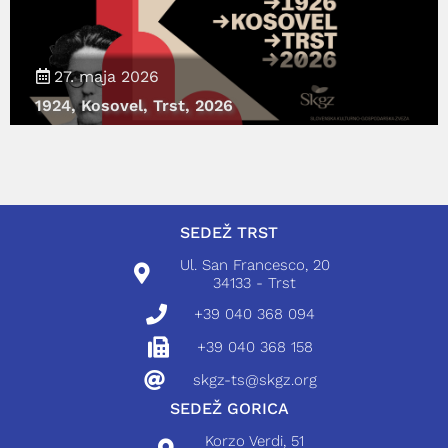
27. maja 2026
1924, Kosovel, Trst, 2026
SEDEŽ TRST
Ul. San Francesco, 20
34133 - Trst
+39 040 368 094
+39 040 368 158
skgz-ts@skgz.org
SEDEŽ GORICA
Korzo Verdi, 51