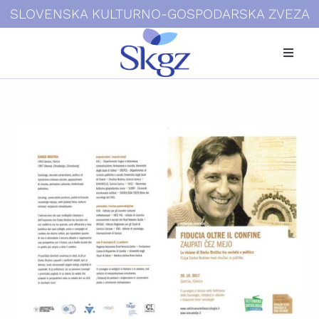
SLOVENSKA KULTURNO-GOSPODARSKA ZVEZA
Kdo smo
Dokumenti
Novice
Galerije
Povezave
Kontakti
Login